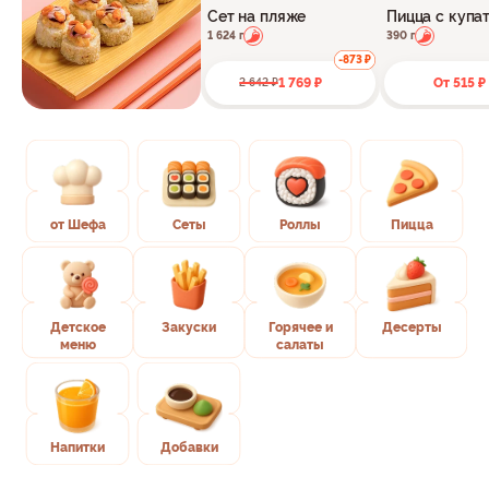
Сет на пляже
Пицца с купа
1 624 г
390 г
-873 ₽
1 769 ₽
От 515 ₽
2 642 ₽
от Шефа
Сеты
Роллы
Пицца
Детское
Закуски
Горячее и
Десерты
меню
салаты
Напитки
Добавки