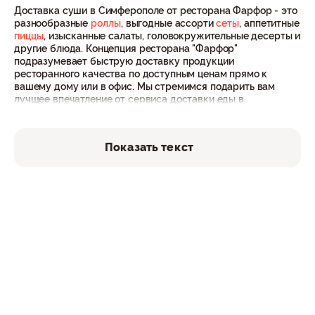
Доставка суши в Симферополе от ресторана Фарфор - это
разнообразные
роллы
, выгодные ассорти
сеты
, аппетитные
пиццы
, изысканные салаты, головокружительные десерты и
другие блюда. Концепция ресторана "Фарфор"
подразумевает быструю доставку продукции
ресторанного качества по доступным ценам прямо к
вашему дому или в офис. Мы стремимся подарить вам
лучшее впечатление от сервиса доставки еды в
Симферополе. Наши операторы с радостью
проконсультируют вас по меню, актуальным
акциям
и
условиям доставки и оплаты
. Тысячи людей выбирают
Показать текст
ресторан Farfor для заказа еды, и на это есть несколько
причин:
Разнообразное меню: у нас вы найдете богатый
выбор классических и авторских блюд на любой вкус.
Свежие продукты: наши профессиональные шеф-
повара используют только свежие и качественные
ингредиенты для вашего удовольствия.
Быстрая доставка: мы понимаем ценность времени.
Служба доставки в Симферополе гарантирует
своевременное доставление заказов прямо к вашему
порогу, позволяя вам наслаждаться приемом пищи
без задержек.
Удобство: оформление заказа становится простым